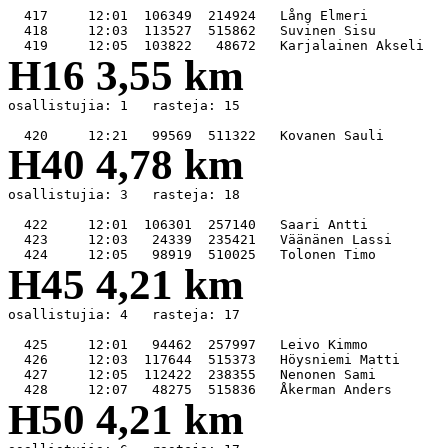
  417     12:01  106349  214924   Lång Elmeri          
  418     12:03  113527  515862   Suvinen Sisu         
H16 3,55 km
osallistujia: 1   rasteja: 15

H40 4,78 km
osallistujia: 3   rasteja: 18

  422     12:01  106301  257140   Saari Antti          
  423     12:03   24339  235421   Väänänen Lassi       
H45 4,21 km
osallistujia: 4   rasteja: 17

  425     12:01   94462  257997   Leivo Kimmo          
  426     12:03  117644  515373   Höysniemi Matti      
  427     12:05  112422  238355   Nenonen Sami         
H50 4,21 km