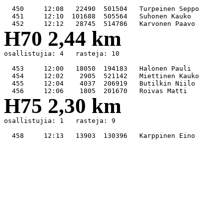
  450     12:08   22490  501504   Turpeinen Seppo      
  451     12:10  101688  505564   Suhonen Kauko        
H70 2,44 km
osallistujia: 4   rasteja: 10

  453     12:00   18050  194183   Halonen Pauli        
  454     12:02    2905  521142   Miettinen Kauko      
  455     12:04    4037  206919   Butilkin Niilo       
H75 2,30 km
osallistujia: 1   rasteja: 9
