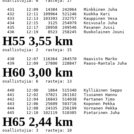
osallistujia: 6   rasteja: 17

  431     12:09   14384  242064   Minkkinen Juha       
  432     12:11  109964  521246   Kuokka Kari          
  433     12:13  103393  232757   Kauppinen Vesa       
  434     12:15    3125  254979   Koivusalo Juha       
  435     12:17   28958  249546   Pasanen Jussi        
H55 3,55 km
osallistujia: 2   rasteja: 15

  438     12:07  116364  264570   Haavisto Marko       
H60 3,00 km
osallistujia: 6   rasteja: 13

  440     12:00    1864  515340   Kylliäinen Seppo     
  441     12:02   37821  261102   Tiusanen Hannu       
  442     12:04   16843  514038   Partanen Timo        
  443     12:06   25609  503716   Koponen Pekka        
  444     12:08   24335  256199   Vornanen Pekka       
H65 2,44 km
osallistujia: 3   rasteja: 10
