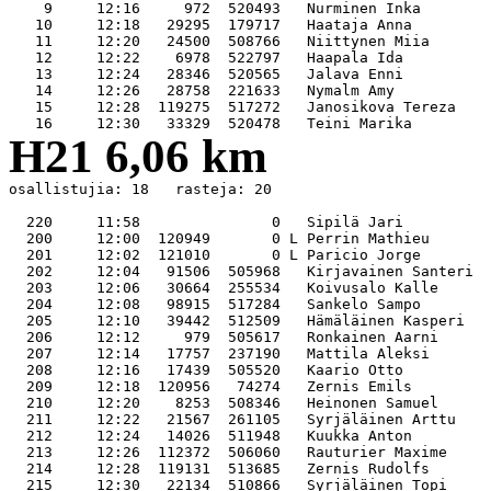
    9     12:16     972  520493   Nurminen Inka        
   10     12:18   29295  179717   Haataja Anna         
   11     12:20   24500  508766   Niittynen Miia       
   12     12:22    6978  522797   Haapala Ida          
   13     12:24   28346  520565   Jalava Enni          
   14     12:26   28758  221633   Nymalm Amy           
   15     12:28  119275  517272   Janosikova Tereza    
H21 6,06 km
osallistujia: 18   rasteja: 20

  220     11:58               0   Sipilä Jari          
  200     12:00  120949       0 L Perrin Mathieu       
  201     12:02  121010       0 L Paricio Jorge        
  202     12:04   91506  505968   Kirjavainen Santeri  
  203     12:06   30664  255534   Koivusalo Kalle      
  204     12:08   98915  517284   Sankelo Sampo        
  205     12:10   39442  512509   Hämäläinen Kasperi   
  206     12:12     979  505617   Ronkainen Aarni      
  207     12:14   17757  237190   Mattila Aleksi       
  208     12:16   17439  505520   Kaario Otto          
  209     12:18  120956   74274   Zernis Emils         
  210     12:20    8253  508346   Heinonen Samuel      
  211     12:22   21567  261105   Syrjäläinen Arttu    
  212     12:24   14026  511948   Kuukka Anton         
  213     12:26  112372  506060   Rauturier Maxime     
  214     12:28  119131  513685   Zernis Rudolfs       
  215     12:30   22134  510866   Syrjäläinen Topi     