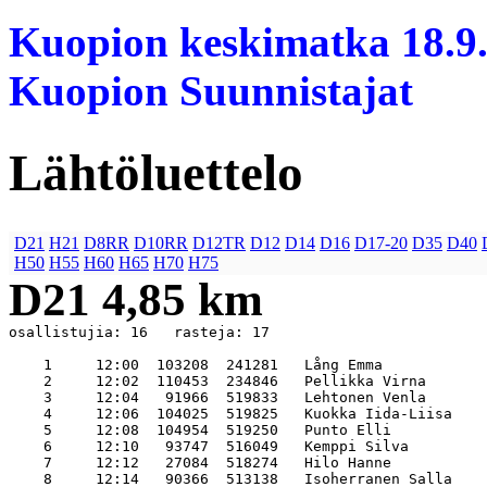
Kuopion keskimatka 18.9.
Kuopion Suunnistajat
Lähtöluettelo
D21
H21
D8RR
D10RR
D12TR
D12
D14
D16
D17-20
D35
D40
H50
H55
H60
H65
H70
H75
D21 4,85 km
osallistujia: 16   rasteja: 17

    1     12:00  103208  241281   Lång Emma            
    2     12:02  110453  234846   Pellikka Virna       
    3     12:04   91966  519833   Lehtonen Venla       
    4     12:06  104025  519825   Kuokka Iida-Liisa    
    5     12:08  104954  519250   Punto Elli           
    6     12:10   93747  516049   Kemppi Silva         
    7     12:12   27084  518274   Hilo Hanne           
    8     12:14   90366  513138   Isoherranen Salla    