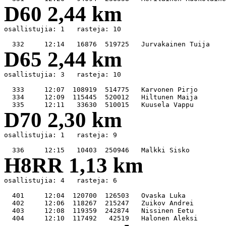
D60 2,44 km
osallistujia: 1   rasteja: 10

D65 2,44 km
osallistujia: 3   rasteja: 10

  333     12:07  108919  514775   Karvonen Pirjo       
  334     12:09  115445  520012   Hiltunen Maija       
D70 2,30 km
osallistujia: 1   rasteja: 9

H8RR 1,13 km
osallistujia: 4   rasteja: 6

  401     12:04  120700  126503   Ovaska Luka          
  402     12:06  118267  215247   Zuikov Andrei        
  403     12:08  119359  242874   Nissinen Eetu        