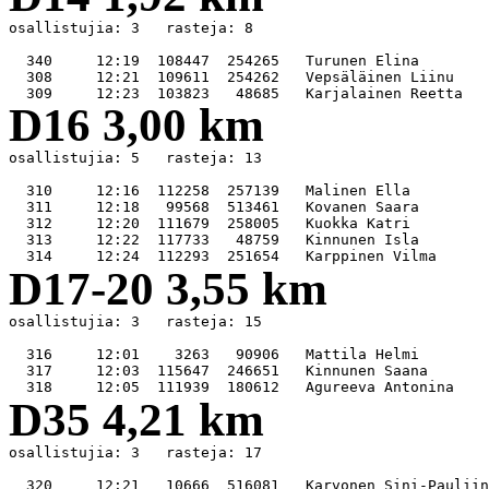
osallistujia: 3   rasteja: 8

  340     12:19  108447  254265   Turunen Elina        
  308     12:21  109611  254262   Vepsäläinen Liinu    
D16 3,00 km
osallistujia: 5   rasteja: 13

  310     12:16  112258  257139   Malinen Ella         
  311     12:18   99568  513461   Kovanen Saara        
  312     12:20  111679  258005   Kuokka Katri         
  313     12:22  117733   48759   Kinnunen Isla        
D17-20 3,55 km
osallistujia: 3   rasteja: 15

  316     12:01    3263   90906   Mattila Helmi        
  317     12:03  115647  246651   Kinnunen Saana       
D35 4,21 km
osallistujia: 3   rasteja: 17

  320     12:21   10666  516081   Karvonen Sini-Pauliin