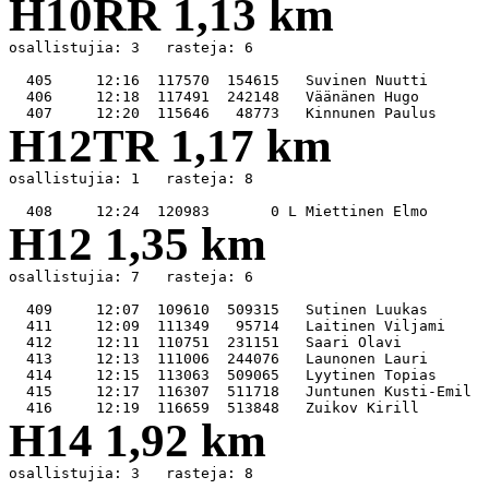
H10RR 1,13 km
osallistujia: 3   rasteja: 6

  405     12:16  117570  154615   Suvinen Nuutti       
  406     12:18  117491  242148   Väänänen Hugo        
H12TR 1,17 km
osallistujia: 1   rasteja: 8

H12 1,35 km
osallistujia: 7   rasteja: 6

  409     12:07  109610  509315   Sutinen Luukas       
  411     12:09  111349   95714   Laitinen Viljami     
  412     12:11  110751  231151   Saari Olavi          
  413     12:13  111006  244076   Launonen Lauri       
  414     12:15  113063  509065   Lyytinen Topias      
  415     12:17  116307  511718   Juntunen Kusti-Emil  
H14 1,92 km
osallistujia: 3   rasteja: 8
