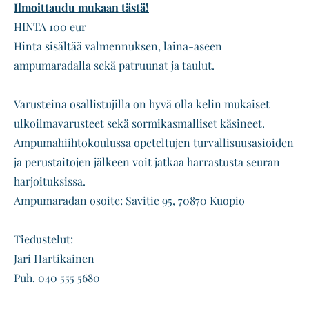
Ilmoittaudu mukaan tästä!
Puijon Hiihdot ja Iivo-cup 7-8.1.2023
Iivo-cup ja parisprintit 8-9.2.2020
Iivo-cup parisprintit 7.2.2021
Nuorten SM-hiihdot
Yhteystiedot
Yhteystiedot
HINTA 100 eur
FIS Puijon Ensilumenhiihdot 2-3.1.2021
Puijon Hiihdot 4.1.2020
Ajankohtaista
Majoitus
Hinta sisältää valmennuksen, laina-aseen
Ohjelma
ampumaradalla sekä patruunat ja taulut.
Kilpailuinfo
Varusteina osallistujilla on hyvä olla kelin mukaiset
Latukartat ja aluekartat
Lähtölistat ja tulokset
ulkoilmavarusteet sekä sormikasmalliset käsineet.
Yhteistyökumppanit
Ampumahiihtokoulussa opeteltujen turvallisuusasioiden
Media
ja perustaitojen jälkeen voit jatkaa harrastusta seuran
Majoitus
harjoituksissa.
Ampumaradan osoite: Savitie 95, 70870 Kuopio
Live Stream
Talkoolaisinfo
Tiedustelut:
Terveysturvallisuusohjeet
Jari Hartikainen
Puh. 040 555 5680