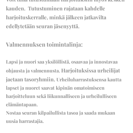
kauden. Tutustuminen rajataan kahdelle
harjoituskerralle, minkä jälkeen jatkavilta
edellytetään seuran jäsenyyttä.
Valmennuksen toimintalinja:
Lapsi ja nuori saa yksilöllistä, osaavaa ja innostavaa
Harjoituksissa urheilijat
ohjausta ja valmennusta.
jaetaan tasoryhmiin.
Urheiluharrastuksensa kautta
lapset ja nuoret saavat kipinän omatoimiseen
harjoitteluun sekä liikunnalliseen ja urheilulliseen
elämäntapaan.
Nostaa seuran kilpailullista tasoa ja saada mukaan
uusia harrastajia.