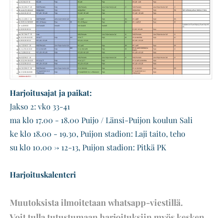
Kilpailuinfo
Latukartat ja aluekartat
Lähtölistat ja tulokset
Yhteistyökumppanit
Media
Majoitus
Harjoitusajat ja paikat:
Live Stream
Jakso 2: vko 33-41
Talkoolaisinfo
ma klo 17.00 - 18.00 Puijo / Länsi-Puijon koulun Sali
Terveysturvallisuusohjeet
ke klo 18.00 - 19.30, Puijon stadion: Laji taito, teho
su klo 10.00 -> 12-13, Puijon stadion: Pitkä PK
Harjoituskalenteri
Muutoksista ilmoitetaan whatsapp-viestillä.
Voit tulla tutustumaan harjoituksiin myös kesken