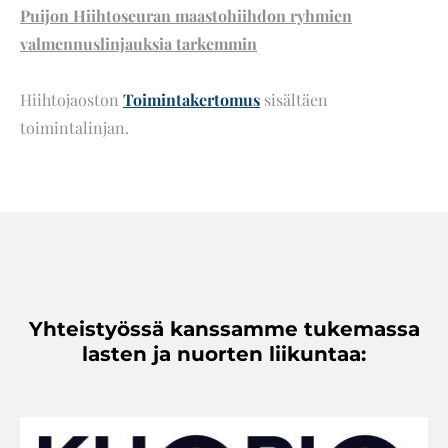
Puijon Hiihtoseuran maastohiihdon ryhmien
valmennuslinjauksia tarkemmin
Hiihtojaoston
Toimintakertomus
sisältäen
toimintalinjan.
Yhteistyössä kanssamme tukemassa
lasten ja nuorten liikuntaa: