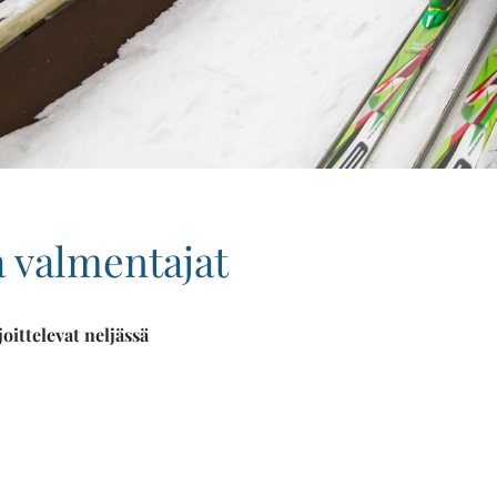
 valmentajat
oittelevat neljässä