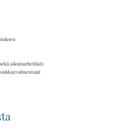
istuksen
ekä aikuisurheilijat)
ajoukkuevalmentajat
sta