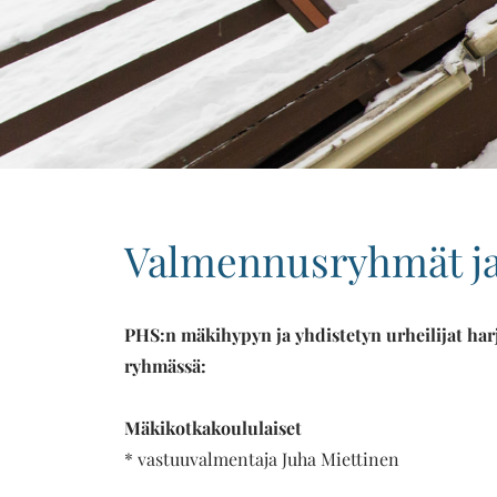
Valmennusryhmät ja
PHS:n mäkihypyn ja yhdistetyn urheilijat harj
ryhmässä:
Mäkikotkakoululaiset
* vastuuvalmentaja Juha Miettinen