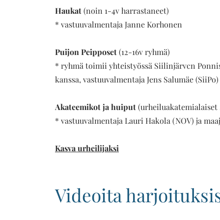
Haukat
(noin 1-4v harrastaneet)
* vastuuvalmentaja Janne Korhonen
Puijon Peipposet
(12-16v ryhmä)
*
ryhmä toimii yhteistyössä Siilinjärvcn Ponn
kanssa,
vastuuvalmentaja Jens Salumäe (SiiPo)
Akateemikot ja huiput
(urheiluakatemialaiset s
* vastuuvalmentaja Lauri Hakola (NOV) ja ma
Kasva urheilijaksi
Videoita harjoituksi